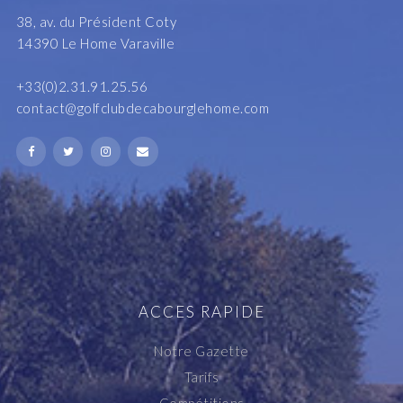
38, av. du Président Coty
14390 Le Home Varaville
+33(0)2.31.91.25.56
contact@golfclubdecabourglehome.com
ACCES RAPIDE
Notre Gazette
Tarifs