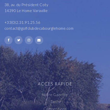
38, av. du Président Coty
14390 Le Home Varaville
+33(0)2.31.91.25.56
contact@golfclubdecabourglehome.com
ACCES RAPIDE
Notre Gazette
Tarifs
Compétitions